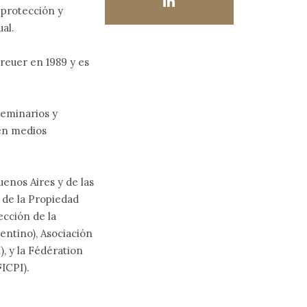
 protección y
al.
reuer en 1989 y es
eminarios y
 en medios
enos Aires y de las
 de la Propiedad
ección de la
entino), Asociación
, y la Fédération
FICPI).