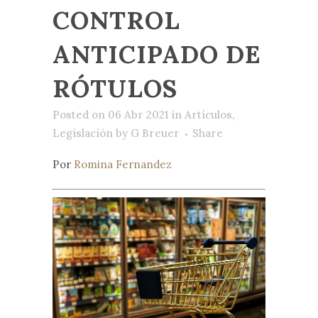
CONTROL
ANTICIPADO DE
RÓTULOS
Posted on 06 Abr 2021
in
Artículos
,
Legislación
by
G Breuer
Share
Por
Romina Fernandez