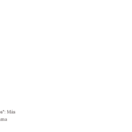
s": Más
rama