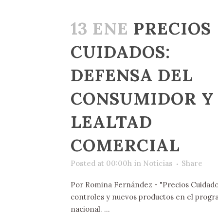
13 ENE
PRECIOS
CUIDADOS:
DEFENSA DEL
CONSUMIDOR Y
LEALTAD
COMERCIAL
Posted at 00:00h
in
Noticias
Share
Por Romina Fernández - "Precios Cuidado
controles y nuevos productos en el prog
nacional. ...