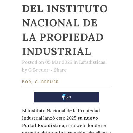
DEL INSTITUTO
NACIONAL DE
LA PROPIEDAD
INDUSTRIAL
Posted on 05 Mar 2025
in
Estadísticas
by
G Breuer
Share
POR, G. BREUER
El Instituto Nacional de la Propiedad
Industrial lanzó este 2025
su nuevo
Portal Estadístico
, sitio web donde se
permite obtener información, visualizar y