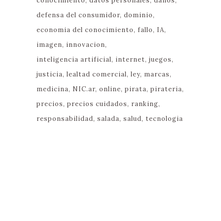
conocimiento
datos personales
daños
defensa del consumidor
dominio
economia del conocimiento
fallo
IA
imagen
innovacion
inteligencia artificial
internet
juegos
justicia
lealtad comercial
ley
marcas
medicina
NIC.ar
online
pirata
pirateria
precios
precios cuidados
ranking
responsabilidad
salada
salud
tecnologia