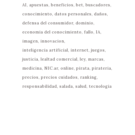
AI
apuestas
beneficios
bet
buscadores
conocimiento
datos personales
daños
defensa del consumidor
dominio
economia del conocimiento
fallo
IA
imagen
innovacion
inteligencia artificial
internet
juegos
justicia
lealtad comercial
ley
marcas
medicina
NIC.ar
online
pirata
pirateria
precios
precios cuidados
ranking
responsabilidad
salada
salud
tecnologia